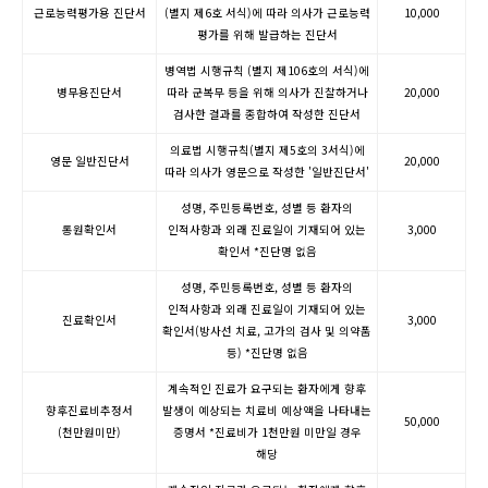
섬유아세포강화술
근로능력평가용 진단서
(별지 제6호 서식)에 따라 의사가 근로능력
10,000
평가를 위해 발급하는 진단서
리텐 부스터
병역법 시행규칙 (별지 제106호의 서식)에
병무용진단서
따라 군복무 등을 위해 의사가 진찰하거나
20,000
필러/보톡스
검사한 결과를 종합하여 작성한 진단서
디자인 필러
의료법 시행규칙(별지 제5호의 3서식)에
영문 일반진단서
20,000
따라 의사가 영문으로 작성한 '일반진단서'
디자인 보톡스
성명, 주민등록번호, 성별 등 환자의
통원확인서
인적사항과 외래 진료일이 기재되어 있는
3,000
확인서 *진단명 없음
성명, 주민등록번호, 성별 등 환자의
인적사항과 외래 진료일이 기재되어 있는
진료확인서
3,000
확인서(방사선 치료, 고가의 검사 및 의약품
등) *진단명 없음
계속적인 진료가 요구되는 환자에게 향후
향후진료비추정서
발생이 예상되는 치료비 예상액을 나타내는
50,000
(천만원미만)
증명서 *진료비가 1천만원 미만일 경우
해당