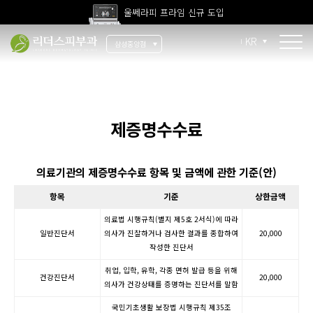
울쎄라피 프라임 신규 도입
고압산소치료 신규 도입
KR
삼성중앙점
전 지점 피부과 전문의 진료
울쎄라피 프라임 신규 도입
시그니처
울써티
제증명수수료
써마지 FLX
울쎄라
의료기관의 제증명수수료 항목 및 금액에 관한 기준(안)
티타늄
항목
기준
상한금액
의료법 시행규칙(별지 제5호 2서식)에 따라
안티에이징
일반진단서
의사가 진찰하거나 검사한 결과를 종합하여
20,000
작성한 진단서
울써마지
취업, 입학, 유학, 각종 면허 발급 등을 위해
건강진단서
20,000
의사가 건강상태를 증명하는 진단서를 말함
스킨부스터
국민기초생활 보장법 시행규칙 제35조