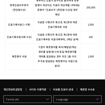
계속적인 진료가 요구되는 환자에게 향후
향후진료비추정서
발생이 예상되는 치료비 예상액을 나타내는
100,000
(천만원이상)
증명서 *진료비가 1천만원 이상일 경우
해당
의료법 시행규칙 제15조 제1항에 따른
진료기록사본(1~5매)
1,000
진료기록부등 사본
의료법 시행규칙 제15조 제1항에 따른
진료기록사본(6매 이상)
100
진료기록부등 사본(6매부터, 1매당 금액)
기존의 제증명서를 복사(재발급)하는
경우를 말함(동시에 동일 제증명서를
제증명서 사본
여러통 발급받는 경우 최초 1통 이외
1,000
추가로 발급받는 제증명서도 사본으로
본다)
개인정보취급방침
사이트 이용약관
비보험 진료비 안내
제증명 수수료
Family site
Language