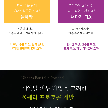
피부 속을 당겨
쫀쫀하게 잡아주는
V라인 리프팅 효과!
피부 타이트닝 효과!
울쎄라
써마지 FLX
초음파 에너지로
고주파 에너지로
피부층을 보고 정확하게 타겟팅!
피부 속까지 탄탄하게!
리프팅, 주름 개선, 탄력 증대,
콜라겐 재생, 잔주름 개선,
V라인 안면윤곽 교정 효과
모공 축소, 피부 타이트닝 효과
Ulthera Portfolio Protocol
개인별 피부 타입을 고려한
울쎄라 프로토콜 개발