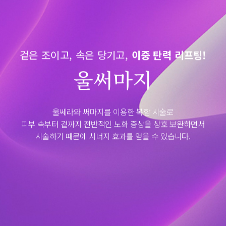
섬유아세포강화술
리텐 부스터
필러/보톡스
겉은 조이고, 속은 당기고,
이중 탄력 리프팅!
디자인 필러
울써마지
디자인 보톡스
울쎄라와 써마지를 이용한 복합 시술로
피부 속부터 겉까지 전반적인 노화 증상을 상호 보완하면서
시술하기 때문에 시너지 효과를 얻을 수 있습니다.