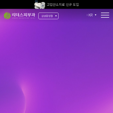
전 지점 피부과 전문의 진료
울쎄라피 프라임 신규 도입
KR
삼성중앙점
시그니처
울써티
써마지 FLX
울쎄라
티타늄
안티에이징
울써마지
스킨부스터