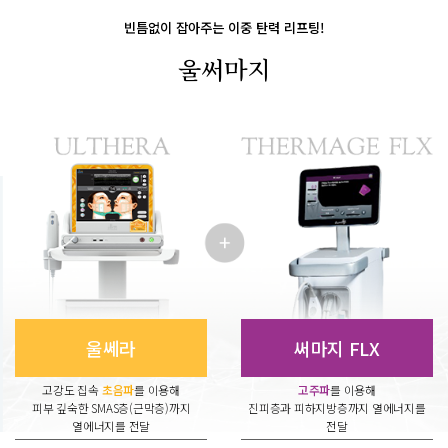
빈틈없이 잡아주는 이중 탄력 리프팅!
울써마지
울쎄라
써마지 FLX
고강도 집속
초음파
를 이용해
고주파
를 이용해
피부 깊숙한 SMAS층(근막층)까지
진피층과 피하지방층까지 열에너지를
열에너지를 전달
전달