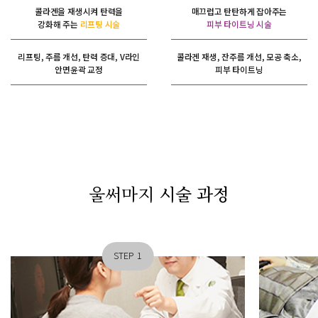
콜라겐을 재생시켜 탄력을
매끄럽고 탄탄하게 잡아주는
강화해 주는
리프팅 시술
피부 타이트닝 시술
리프팅, 주름 개선, 탄력 증대, V라인
콜라겐 재생, 잔주름 개선, 모공 축소,
안면윤곽 교정
피부 타이트닝
울써마지
시술 과정
STEP 1